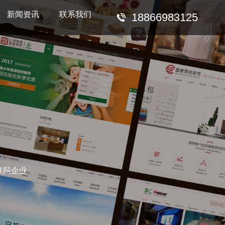
新闻资讯
联系我们
18866983125
联网企业