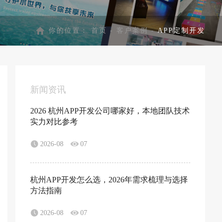
你的位置：
首页
-
客户案例
-
APP定制开发
新闻资讯
2026 杭州APP开发公司哪家好，本地团队技术
实力对比参考
2026-08
07
杭州APP开发怎么选，2026年需求梳理与选择
方法指南
2026-08
07