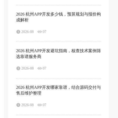
2026 杭州APP开发多少钱，预算规划与报价构
成解析
2026-08
07
2026 杭州APP开发避坑指南，核查技术案例筛
选靠谱服务商
2026-08
07
2026 杭州APP开发哪家靠谱，结合源码交付与
售后维护整理
2026-08
07