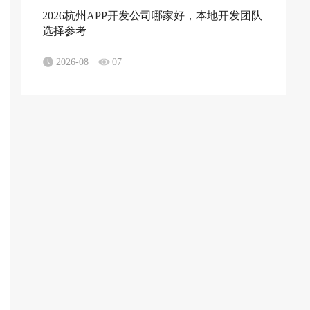
2026杭州APP开发公司哪家好，本地开发团队
选择参考
2026-08
07