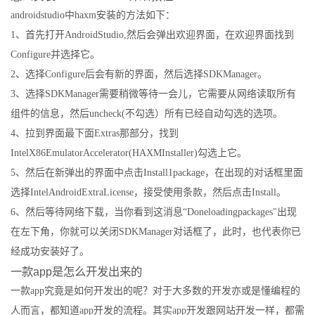
androidstudio中haxm安装的方法如下：
1、首先打开AndroidStudio,然后会弹出欢迎界面，在欢迎界面找到
Configure并选择它。
2、选择Configure后会有新的界面，然后选择SDKManager。
3、选择SDKManager需要稍微等待一会儿，它需要从网络读取所有
组件的信息，然后uncheck(不勾选）所有已经自动勾选的选项。
4、拉到界面最下面Extras那部分，找到
IntelX86EmulatorAccelerator(HAXMInstaller)勾选上它。
5、然后在新弹出的界面中点击Install1package，在出现的对话框里面
选择IntelAndroidExtraLicense，接受使用条款，然后点击Install。
6、然后等待网络下载，当你看到这消息“Doneloadingpackages"出现
在左下角，你就可以关闭SDKManager对话框了，此时，也代表你已
经成功安装好了。
一款app是怎么开发出来的
一款app究竟是如何开发出的呢？对于大多数的开发亦或是懂编程的
人而言，都知道app开发的流程。其实app开发跟网站开发一样，都需