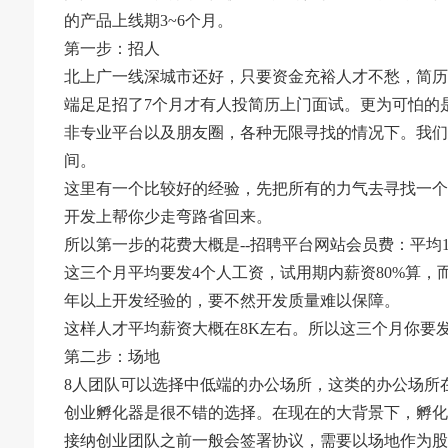
的产品上线期3~6个月。
第一步：招人
北上广一线深城市还好，只要资金充裕人才不愁，简历
端足足招了7个月才有人投简历上门面试。更为可怕的是我
非专业平台以及朋友圈，各种无限寻找的情况下。我们
间。
这里有一个比较好的经验，先把所有的力气去寻找一个
开发上帮你少走弯路省回来。
所以第一步的花费大概是--招聘平台网站会员费：平均10
这三个月平均要发4个人工资，试用期内薪资80%算
年以上开发经验的，要不然开发质量难以保障。
这样人才平均薪资大概在8K左右。所以这三个月你要发（80
第二步：场地
8人团队可以选择中低端的办公场所，这类的办公场所在
创业孵化器是很不错的选择。在现在的大背景下，孵化
接纳创业团队之前一般会签署协议，需要以场地作为股