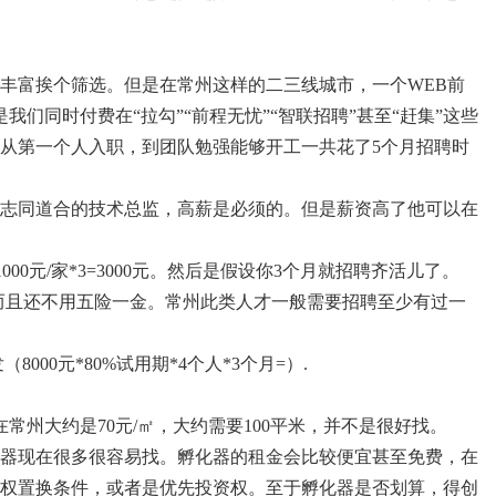
丰富挨个筛选。但是在常州这样的二三线城市，一个WEB前
们同时付费在“拉勾”“前程无忧”“智联招聘”甚至“赶集”这些
从第一个人入职，到团队勉强能够开工一共花了5个月招聘时
志同道合的技术总监，高薪是必须的。但是薪资高了他可以在
00元/家*3=3000元。然后是假设你3个月就招聘齐活儿了。
，而且还不用五险一金。常州此类人才一般需要招聘至少有过一
00元*80%试用期*4个人*3个月=）.
常州大约是70元/㎡，大约需要100平米，并不是很好找。
器现在很多很容易找。孵化器的租金会比较便宜甚至免费，在
权置换条件，或者是优先投资权。至于孵化器是否划算，得创