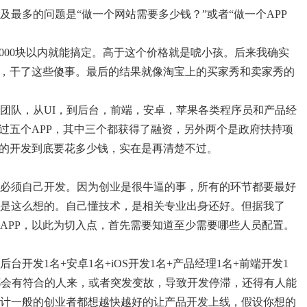
最多的问题是“做一个网站需要多少钱？”或者“做一个APP
站2000块以内就能搞定。高于这个价格就是唬小孩。后来我确实
APP，干了这些傻事。最后的结果就像淘宝上的买家秀和卖家秀的
团队，从UI，到后台，前端，安卓，苹果各类程序员和产品经
过五个APP，其中三个都获得了融资，另外两个是政府扶持项
有的开发到底要花多少钱，实在是再清楚不过。
必须自己开发。因为创业是很牛逼的事，所有的环节都要最好
是这么想的。自己懂技术，是相关专业出身还好。但据我了
APP，以此为切入点，首先需要知道至少需要哪些人员配置。
开发1名+安卓1名+iOS开发1名+产品经理1名+前端开发1
都会有符合的人来，或者突发变故，导致开发停滞，还得有人能
计一般的创业者都想越快越好的让产品开发上线，假设你想的