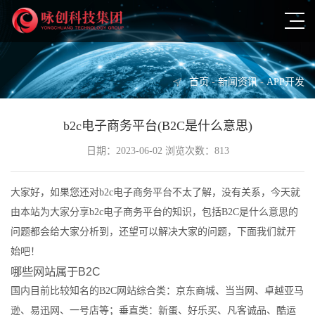
首页
-
新闻资讯
-
APP开发
b2c电子商务平台(B2C是什么意思)
日期：2023-06-02 浏览次数：813
大家好，如果您还对b2c电子商务平台不太了解，没有关系，今天就
由本站为大家分享b2c电子商务平台的知识，包括B2C是什么意思的
问题都会给大家分析到，还望可以解决大家的问题，下面我们就开
始吧！
哪些网站属于B2C
国内目前比较知名的B2C网站综合类：京东商城、当当网、卓越亚马
逊、易迅网、一号店等；垂直类：新蛋、好乐买、凡客诚品、酷运