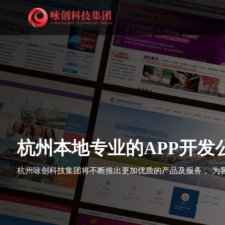
杭州本地专业的APP开发
杭州咏创科技集团将不断推出更加优质的产品及服务， 为