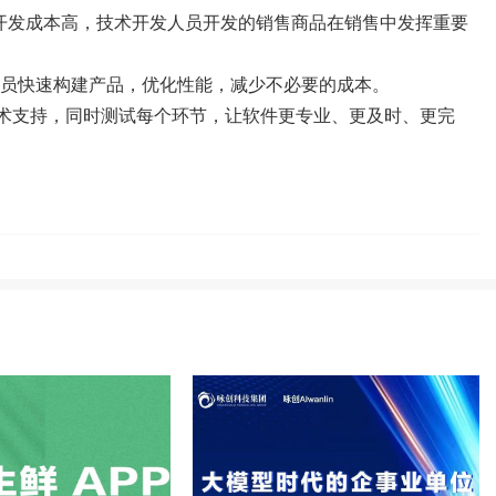
是开发成本高，技术开发人员开发的销售商品在销售中发挥重要
员快速构建产品，优化性能，减少不必要的成本。
g的技术支持，同时测试每个环节，让软件更专业、更及时、更完