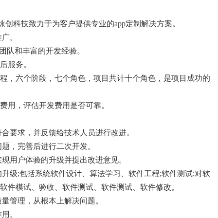
咏创科技致力于为客户提供专业的app定制解决方案。
推广。
发团队和丰富的开发经验。
后服务。
程，六个阶段，七个角色，项目共计十个角色，是项目成功的
费用，评估开发费用是否可靠。
符合要求，并反馈给技术人员进行改进。
问题，完善后进行二次开发。
实现用户体验的升级并提出改进意见。
升级;包括系统软件设计、算法学习、软件工程;软件测试:对软
软件模试、验收、软件测试、软件测试、软件修改。
质量管理，从根本上解决问题。
作用。