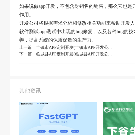
如果说做app开发，不包含对销售的销售，那么它也
作用。
开发公司将根据需求分析和修改相关功能来帮助开发人
软件测试:app测试中出现的bug修复，以及各种bu
善，提高系统的保质保量的生产力。
上一篇：丰镇市APP定制开发(丰镇市APP开发公...
下一篇：临城县APP定制开发(临城县APP开发公...
其他资讯