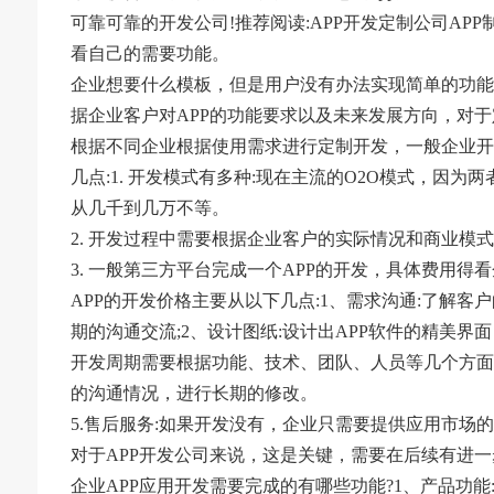
可靠可靠的开发公司!推荐阅读:APP开发定制公司AP
看自己的需要功能。
企业想要什么模板，但是用户没有办法实现简单的功能的
据企业客户对APP的功能要求以及未来发展方向，对于
根据不同企业根据使用需求进行定制开发，一般企业开发
几点:1. 开发模式有多种:现在主流的O2O模式，因
从几千到几万不等。
2. 开发过程中需要根据企业客户的实际情况和商业模
3. 一般第三方平台完成一个APP的开发，具体费用得
APP的开发价格主要从以下几点:1、需求沟通:了解客
期的沟通交流;2、设计图纸:设计出APP软件的精美界
开发周期需要根据功能、技术、团队、人员等几个方面进行
的沟通情况，进行长期的修改。
5.售后服务:如果开发没有，企业只需要提供应用市
对于APP开发公司来说，这是关键，需要在后续有进
企业APP应用开发需要完成的有哪些功能?1、产品功能