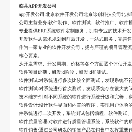
临县APP开发公司
app开发公司:北京软件开发公司北京咏创科技公司北京
公司主营业务:软件制作、软件测试、软件推广、软件
专业提供ERP系统软件定制服务，拥有专业的技术开
开发软件从需求规划到前后开发，一站式服务，完善售
作为一家专业的软件开发公司，拥有严谨的项目管理流
核心要素。
从开发需求、开发周期、价格等各个方面逐个评估开发
软件项目延期，研发;d阶段，研发;d和测试。
软件测试:对系统进行多次比较全面测试，发现系统不
软件测试:对系统进行首次测试，发现系统存在很大的
技术维护:针对不同系统的软件进行系统升级和完善，
软件设计:设计软件界面和内置的程序，实现用户体验的
件系统进行二次开发，系统测试包括编程、软件测试、
软件质量管理:对软件进行质量管理系统，系统软件的
软件销售:通过公司研发的销售产品在销售中发挥重要