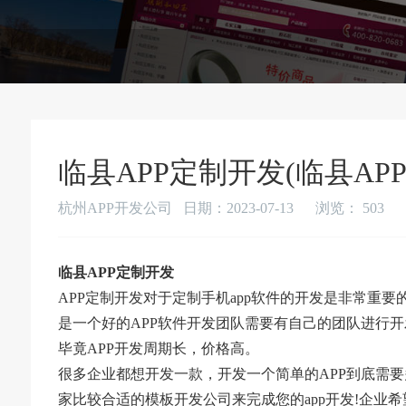
临县APP定制开发(临县AP
杭州APP开发公司 日期：2023-07-13
浏览：
503
临县APP定制开发
APP定制开发对于定制手机app软件的开发是非常重
是一个好的APP软件开发团队需要有自己的团队进行开
毕竟APP开发周期长，价格高。
很多企业都想开发一款，开发一个简单的APP到底需
家比较合适的模板开发公司来完成您的app开发!企业