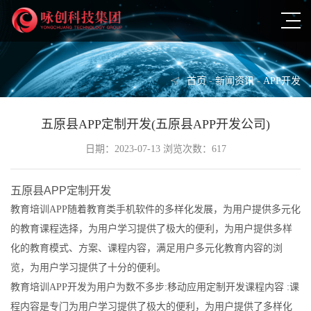
首页
-
新闻资讯
-
APP开发
五原县APP定制开发(五原县APP开发公司)
日期：2023-07-13 浏览次数：617
五原县APP定制开发
教育培训APP随着教育类手机软件的多样化发展，为用户提供多元化
的教育课程选择，为用户学习提供了极大的便利，为用户提供多样
化的教育模式、方案、课程内容，满足用户多元化教育内容的浏
览，为用户学习提供了十分的便利。
教育培训APP开发为用户为数不多步:移动应用定制开发课程内容 :课
程内容是专门为用户学习提供了极大的便利，为用户提供了多样化