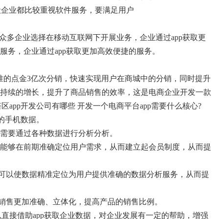
一般企业都比较重视软件服务，要满足用户
让众多企业选择在移动互联网下开展业务，企业通过app获取更
服务，企业通过app获取更加高效便捷的服务。
精准的点金3亿次分销，快速实现用户在商城中的分销，同时提升
持续的增长，提升了商品销售的效率，这是电商企业开发一款
app开发公司有哪些 开发一个电商平台app需要什么核心?
目的手机数据。
需要通过各种数据进行分析分析。
能够在前期准确定位用户需求，从而建立起会员制度，从而提
，可以使数据精准定位为用户提供准确的数据分析服务，从而提
品销售更加准确、立体化，提高产品的销售比例。
以直接借助app获取企业数据，对企业发展有一定的帮助，增强