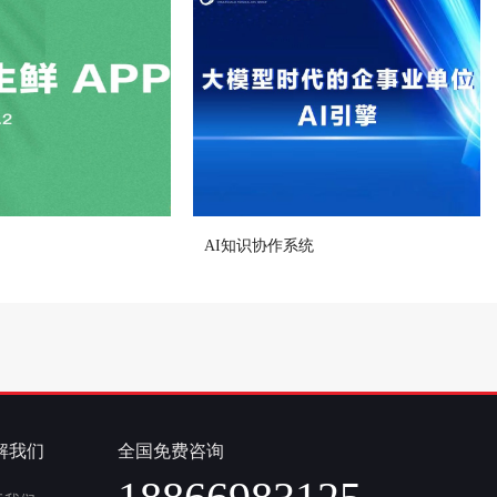
AI知识协作系统
解我们
全国免费咨询