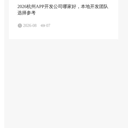
2026杭州APP开发公司哪家好，本地开发团队
选择参考
2026-08
07