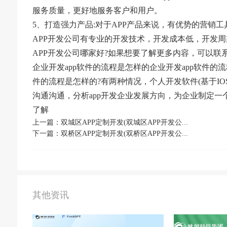
服务质量，更好地服务客户和用户。
5、打造强力产品:对于APP产品来说，有优势的营销
APP开发公司有专业的开发技术，开发成本低，开发周
APP开发公司哪家好?如果想要了解更多内容，可以联
企业开发app软件的流程是怎样的企业开发app软件的流
件的流程是怎样的?有两种情况，个人开发软件(基于IO
沟通沟通，分析app开发企业发展方向，为企业制定一
了解
上一篇：双城区APP定制开发(双城区APP开发公...
下一篇：双桥区APP定制开发(双桥区APP开发公...
其他资讯