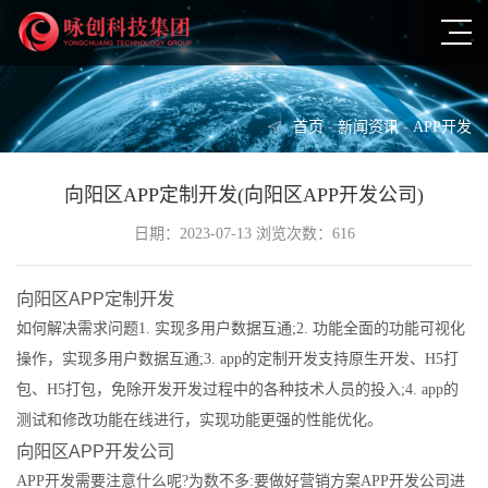
首页
-
新闻资讯
-
APP开发
向阳区APP定制开发(向阳区APP开发公司)
日期：2023-07-13 浏览次数：616
向阳区APP定制开发
如何解决需求问题1. 实现多用户数据互通;2. 功能全面的功能可视化
操作，实现多用户数据互通;3. app的定制开发支持原生开发、H5打
包、H5打包，免除开发开发过程中的各种技术人员的投入;4. app的
测试和修改功能在线进行，实现功能更强的性能优化。
向阳区APP开发公司
APP开发需要注意什么呢?为数不多:要做好营销方案APP开发公司进