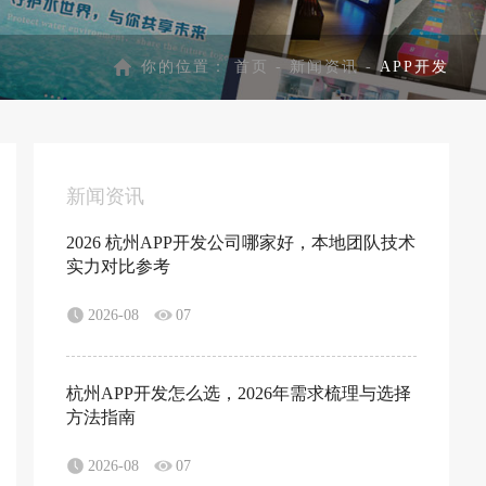
你的位置：
首页
-
新闻资讯
-
APP开发
新闻资讯
2026 杭州APP开发公司哪家好，本地团队技术
实力对比参考
2026-08
07
杭州APP开发怎么选，2026年需求梳理与选择
方法指南
2026-08
07