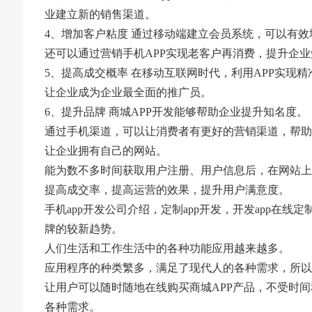
业建立新的销售渠道。
4、增加客户粘度 通过移动端建立会员系统，可以有效
还可以通过营销手机APP实现老客户再消费，提升企
5、提高成交概率 在移动互联网时代，利用APP实现
让企业成为企业最全面的推广员。
6、提升品牌 商城APP开发能够帮助企业提升知名度。
通过手机渠道，可以让消费者有更好的营销渠道，帮助
让企业拥有自己的网站。
能为数不多时间获取用户注册、用户信息后，在网站上
提高成交率，提高运营的效果，提升用户满意度。
手机app开发公司介绍，定制app开发，开发app在
牌的较新趋势。
人们生活和工作生活中的各种功能应用越来越多。
应用程序的种类繁多，满足了现代人的各种需求，所以
让用户可以随时随地在线购买商城APP产品，不受时
各种需求。