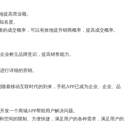
地提高营业额。
业知名度。
精准的成交概率，可以有效地提升销商概率，提高成交概率。
企业树立品牌意识，提高销售能力。
进行详细的营销。
线定制随着移动互联时代的到来，手机APP已成为企业、企业、品
开发一个商城APP帮助用户解决问题。
间和空间的限制、方便快捷，满足用户的各种需求，满足用户的