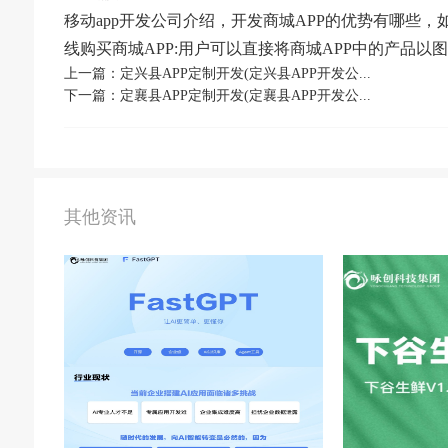
移动app开发公司介绍，开发商城APP的优势有哪些，
线购买商城APP:用户可以直接将商城APP中的产品以
上一篇：定兴县APP定制开发(定兴县APP开发公...
下一篇：定襄县APP定制开发(定襄县APP开发公...
其他资讯