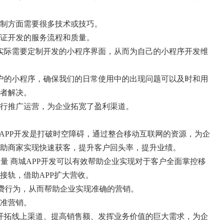
制方面需要很多技术或技巧。
证开发的服务流程和质量。
实际需要定制开发的小程序界面，从而为自己的小程序开发维
户的小程序，确保我们的日常使用中的出现问题可以及时和用
者解决。
行推广运营，为企业拓宽了盈利渠道。
城APP开发是打破时空障碍，通过整合移动互联网的资源，为企
助商家实现快速获客，提升客户回头率，提升业绩。
户量 商城APP开发可以有效帮助企业实现对于客户全面掌控移
接轨，借助APP扩大营收。
消费行为，从而帮助企业实现准确的营销。
准营销。
业开拓线上渠道、提高销售额、发挥业务价值的巨大需求，为企