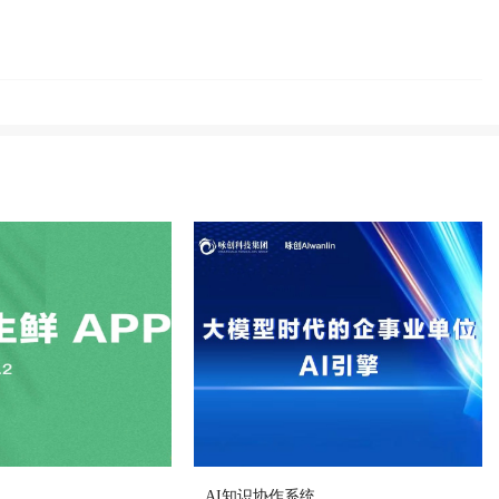
AI知识协作系统