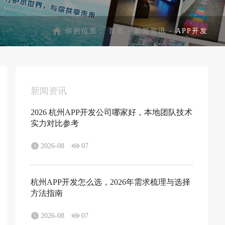
你的位置：
首页
-
新闻资讯
-
APP开发
新闻资讯
2026 杭州APP开发公司哪家好，本地团队技术
实力对比参考
2026-08
07
杭州APP开发怎么选，2026年需求梳理与选择
方法指南
2026-08
07