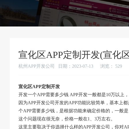
宣化区APP定制开发(宣化区
杭州APP开发公司 日期：2023-07-13
浏览：
529
宣化区APP定制开发
开发一个APP需要多少钱 APP开发一般都是10万以
因为APP开发公司开发的APP功能比较简单，基本上
个APP需要多少钱，是根据功能来确定价格的，一般是
这个问题现在很无奈，价格一般在1、3万左右。
这里主要取决于你选择什么样的APP开发公司，你对A