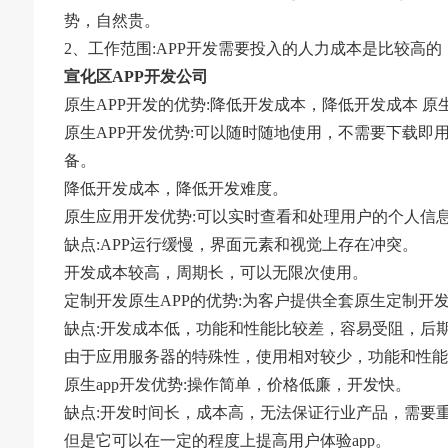
势，自然贵。
2、工作范围:APP开发需要投入的人力成本是比较高
宣化区APP开发公司
原生APP开发的优势:降低开发成本，降低开发成本 原
原生APP开发优势:可以随时随地使用，不需要下载
备。
降低开发成本，降低开发难度。
原生应用开发优势:可以实时查看和处理用户的个人信
缺点:APP运行缓慢，界面元素和视觉上存在冲突。
开发成本较高，周期长，可以无限次使用。
定制开发原生APP的优势:为客户提供全套原生定制开
缺点:开发成本低，功能和性能比较差，容易受阻，后
由于应用服务器的特殊性，使用相对较少，功能和性能
原生app开发优势:操作简单，价格低廉，开发快。
缺点:开发时间长，成本高，无法保证行业产品，需要
但是它可以在一定的程度上提高用户体验app。