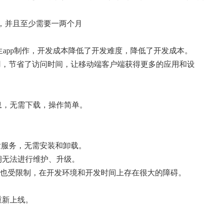
的，并且至少需要一两个月
生app制作，开发成本降低了开发难度，降低了开发成本。
即用，节省了访问时间，让移动端客户端获得更多的应用和设
息，无需下载，操作简单。
发服务，无需安装和卸载。
期无法进行维护、升级。
也受限制，在开发环境和开发时间上存在很大的障碍。
重新上线。