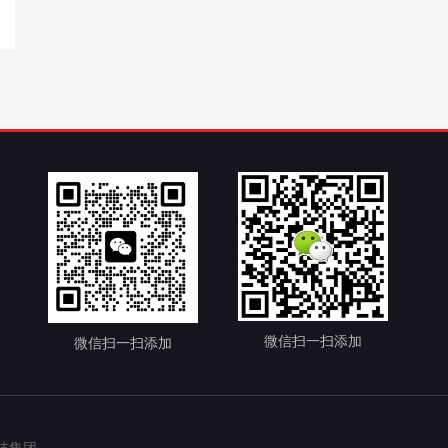
微信扫一扫添加
微信扫一扫添加