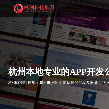
杭州本地专业的APP开发
杭州咏创科技集团将不断推出更加优质的产品及服务， 为