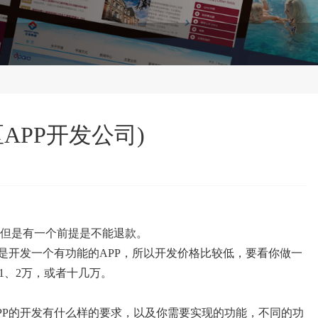
APP开发公司)
上，但是有一个前提是不能退款。
都是开发一个有功能的APP，所以开发价格比较低，要看你做一
1、2万，或者十几万。
PP的开发有什么样的要求，以及你需要实现的功能，不同的功