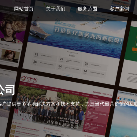
网站首页
关于我们
服务范围
客户案例
公司
客户提供更多落地解决方案和技术支持，力造当代最具价值的互