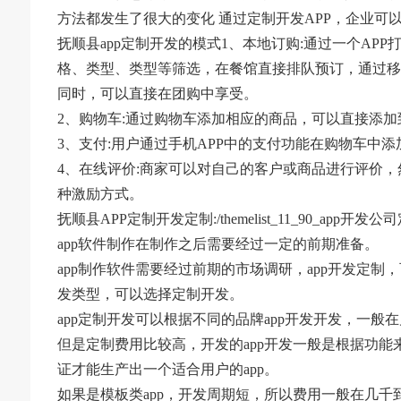
方法都发生了很大的变化 通过定制开发APP，企业可
抚顺县app定制开发的模式1、本地订购:通过一个A
格、类型、类型等筛选，在餐馆直接排队预订，通过移动
同时，可以直接在团购中享受。
2、购物车:通过购物车添加相应的商品，可以直接添加
3、支付:用户通过手机APP中的支付功能在购物车中
4、在线评价:商家可以对自己的客户或商品进行评价
种激励方式。
抚顺县APP定制开发定制:/themelist_11_90_ap
app软件制作在制作之后需要经过一定的前期准备。
app制作软件需要经过前期的市场调研，app开发定
发类型，可以选择定制开发。
app定制开发可以根据不同的品牌app开发开发，一
但是定制费用比较高，开发的app开发一般是根据功能
证才能生产出一个适合用户的app。
如果是模板类app，开发周期短，所以费用一般在几千