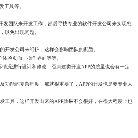
开发工具等。
的开发团队来开发工作，然后寻找专业的软件开发公司来实现您
，以免出现问题。
的开发公司来维护，这样会影响团队的配置。
用户体验页面、操作界面等等。
际情况进行设计和修改，否则这类开发APP的质量也会有一定
及功能的复杂程度，那就很重要了，APP的开发也是要专业人
发工具，这样开发出来的APP效果不会很好，在很大程度上也