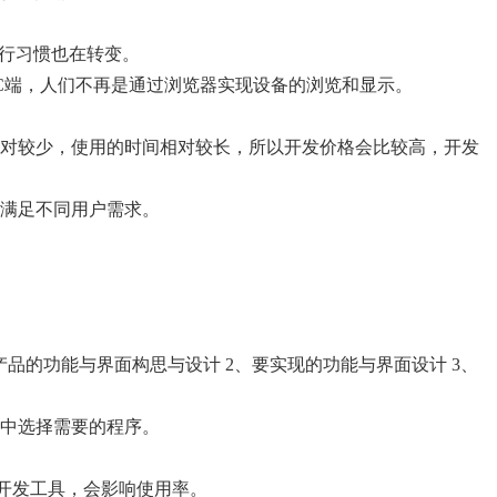
出行习惯也在转变。
C端，人们不再是通过浏览器实现设备的浏览和显示。
对较少，使用的时间相对较长，所以开发价格会比较高，开发
. 满足不同用户需求。
、产品的功能与界面构思与设计 2、要实现的功能与界面设计 3、
中选择需要的程序。
b开发工具，会影响使用率。