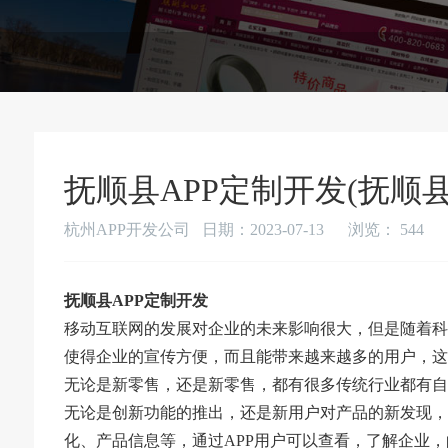
抚顺县APP定制开发(抚顺县
杭州APP开发公司 日期：2023-07-13
浏览：
544
抚顺县APP定制开发
移动互联网的发展对企业的未来影响很大，但是随着科
使得企业的宣传方便，而且能带来越来越多的用户，这
无论是新零售，还是新零售，都有很多传统行业都有自
无论是创新功能的推出，还是新用户对产品的新发现，
化、产品信息等，通过APP用户可以查看，了解企业，