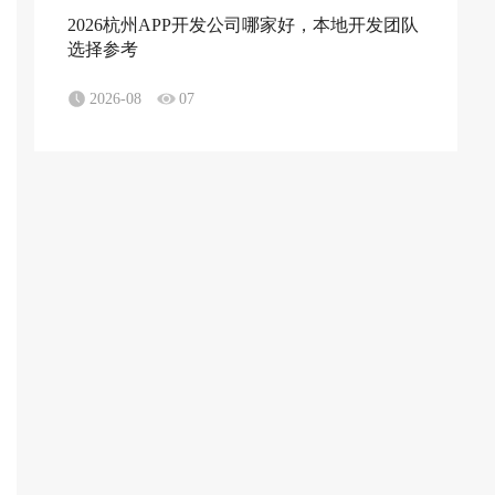
2026杭州APP开发公司哪家好，本地开发团队
选择参考
2026-08
07