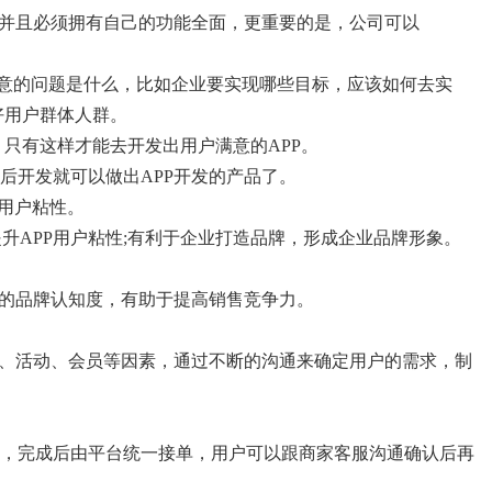
，并且必须拥有自己的功能全面，更重要的是，公司可以
注意的问题是什么，比如企业要实现哪些目标，应该如何去实
好用户群体人群。
只有这样才能去开发出用户满意的APP。
后开发就可以做出APP开发的产品了。
升用户粘性。
提升APP用户粘性;有利于企业打造品牌，形成企业品牌形象。
业的品牌认知度，有助于提高销售竞争力。
动、活动、会员等因素，通过不断的沟通来确定用户的需求，制
，完成后由平台统一接单，用户可以跟商家客服沟通确认后再