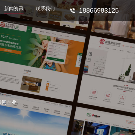
新闻资讯
联系我们
18866983125
联网企业