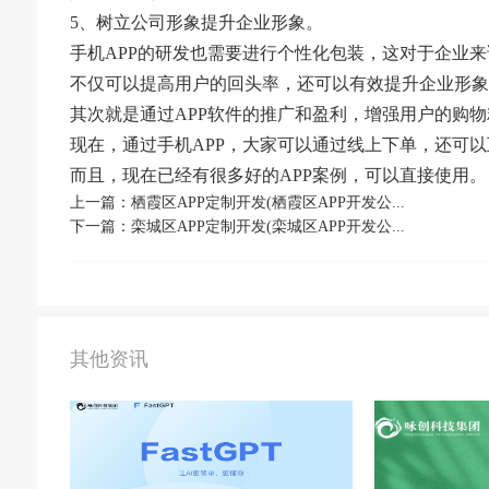
5、树立公司形象提升企业形象。
手机APP的研发也需要进行个性化包装，这对于企业
不仅可以提高用户的回头率，还可以有效提升企业形象
其次就是通过APP软件的推广和盈利，增强用户的购物
现在，通过手机APP，大家可以通过线上下单，还可
而且，现在已经有很多好的APP案例，可以直接使用。
上一篇：栖霞区APP定制开发(栖霞区APP开发公...
下一篇：栾城区APP定制开发(栾城区APP开发公...
其他资讯