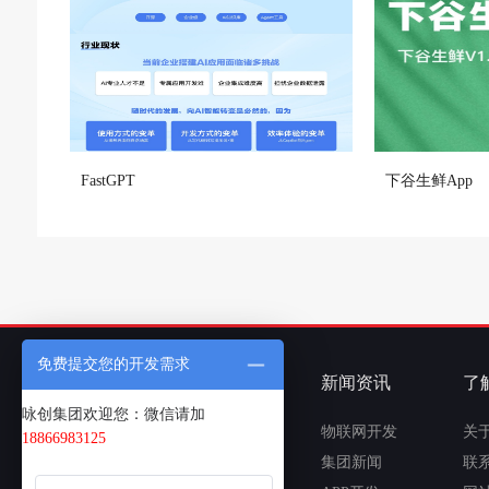
FastGPT
下谷生鲜App
免费提交您的开发需求
APP定制开发
客户案例
新闻资讯
了
咏创集团欢迎您：微信请加
教育类APP开发
物联网开发
物联网开发
关
18866983125
交友类APP开发
在线教育开发
集团新闻
联