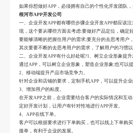
如果你想做好APP，必须拥有自己的个性化开发团队
根河市APP开发公司
一、企业开发APP都有哪些步骤企业开发APP都应该
现，这个要从哪些方面去考虑:要做好产品定位，确定
要能够清晰的把握住用户的需求;要充分的去思考用户，
其次要要不断的去思考用户的需求，了解用户的习惯以
二、企业开发APP有什么好处呢?1、树立企业形象提
通过APP，可以树立企业形象，塑造企业形象;也可以
2、移动端提升产品市场竞争力。
针对企业和店铺的要求，定制手机APP，可以提升企
3、增加用户的粘度。
在开发APP之前，企业需要结合客户的实际情况和互
定好开发计划，让用户有针对性地进行APP开发。
4、APP在线下单。
客户可以根据要求进行下单购买，也可以线上下单购买
接单，有利于企业的发展。