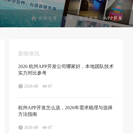
你的位置：
首页
-
新闻资讯
-
APP开发
新闻资讯
2026 杭州APP开发公司哪家好，本地团队技术
实力对比参考
2026-08
07
杭州APP开发怎么选，2026年需求梳理与选择
方法指南
2026-08
07