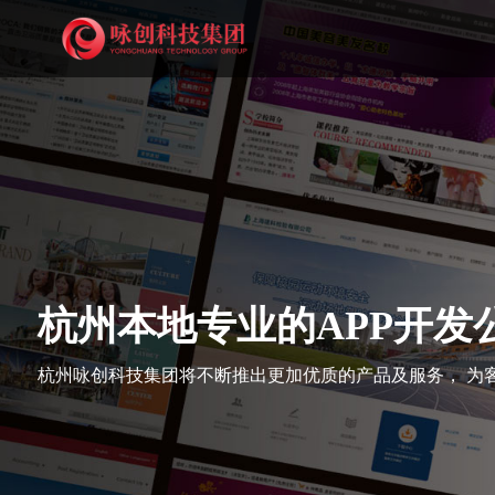
杭州本地专业的APP开发
杭州咏创科技集团将不断推出更加优质的产品及服务， 为