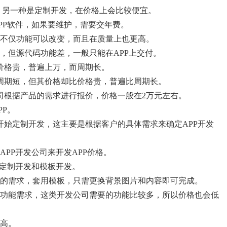
发，另一种是定制开发，在价格上会比较便宜。
PP软件，如果要维护，需要交年费。
不仅功能可以改变，而且在质量上也更高。
，但源代码功能差，一般只能在APP上交付。
价格贵，普遍上万，而周期长。
周期短，但其价格却比价格贵，普遍比周期长。
司根据产品的需求进行报价，价格一般在2万元左右。
P。
开始定制开发，这主要是根据客户的具体需求来确定APP开发
PP开发公司来开发APP价格。
是定制开发和模板开发。
的需求，套用模板，只需更换背景图片和内容即可完成。
功能需求，这类开发公司需要的功能比较多，所以价格也会低
高。