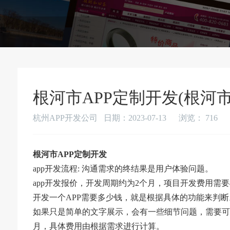
根河市APP定制开发(根河市
杭州APP开发公司 日期：2023-07-13
浏览：
716
根河市APP定制开发
app开发流程: 沟通需求的终结果是用户体验问题。
app开发报价，开发周期约为2个月，项目开发费用需
开发一个APP需要多少钱，就是根据具体的功能来判断
如果只是简单的文字展示，会有一些细节问题，需要可
月，具体费用由根据需求进行计算。