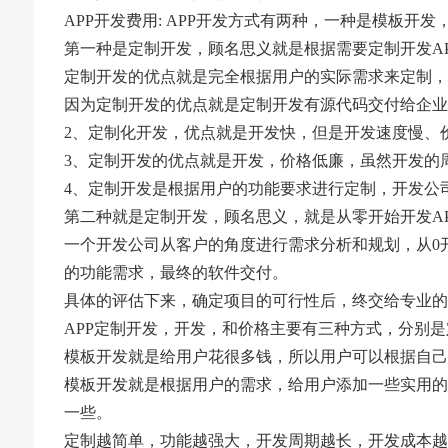
APP开发费用: APP开发方式有两种，一种是模板开
第一种是定制开发，顾名思义就是根据需要定制开发A
定制开发的优点就是完全根据用户的实际需求来定制，
因为定制开发的优点就是定制开发有源代码交付给企业
2、定制化开发，优点就是开发快，但是开发速度慢、
3、定制开发的优点就是开发，价格低廉，虽然开发的
4、定制开发是根据用户的功能要求进行定制，开发公
第二种就是定制开发，顾名思义，就是从零开始开发AP
一个开发公司从客户的角度进行需求分析和规划，从0
的功能需求，最终的软件交付。
具体的评估下来，确定项目的可行性后，终交给专业的A
APP定制开发，开发，和价格主要有三种方式，分别
模板开发就是给用户花很多钱，所以用户可以根据自己
模板开发就是根据用户的需求，给用户添加一些实用的
一些。
定制越简单，功能越强大，开发周期越长，开发成本越