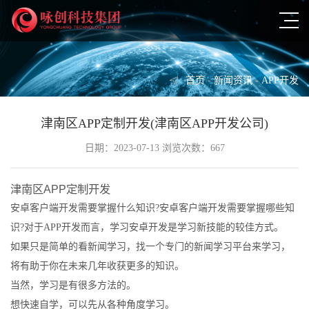
首页
-
新闻资讯
-
APP开发
津南区APP定制开发(津南区APP开发公司)
日期：2023-07-13 浏览次数：667
津南区APP定制开发
安卓客户端开发需要掌握什么知识?安卓客户端开发需要掌握哪些知
识?对于APP开发而言，学习安卓开发是学习新技能的较佳方式。
如果只是简单的看新闻学习，找一个专门的新闻学习平台来学习，
将有助于你在未来几年收获更多的知识。
当然，学习是有很多方法的。
想快速自学，可以先从各种角度学习。