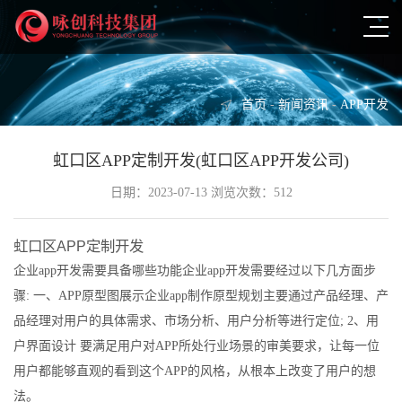
首页
-
新闻资讯
-
APP开发
虹口区APP定制开发(虹口区APP开发公司)
日期：2023-07-13 浏览次数：512
虹口区APP定制开发
企业app开发需要具备哪些功能企业app开发需要经过以下几方面步
骤: 一、APP原型图展示企业app制作原型规划主要通过产品经理、产
品经理对用户的具体需求、市场分析、用户分析等进行定位; 2、用
户界面设计 要满足用户对APP所处行业场景的审美要求，让每一位
用户都能够直观的看到这个APP的风格，从根本上改变了用户的想
法。