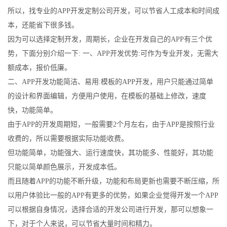
所以，找专业的APP开发定制公司开发，可以节省人工成本和时间成
本，还能省下很多钱。
因为可以选择定制开发，周期长，企业在开发自己的APP有三个优
势，下面分别介绍一下: 一、APP开发优势:可作为专业开发，无需大
额成本，报价低廉。
二、APP开发功能简洁、易用:模板的APP开发，用户只能通过简单
的设计和界面编辑，方便用户使用，在模板的基础上修改，速度
快，功能简单。
由于APP的开发周期短，一般需要2个月左右，由于APP是按照行业
收费的，所以需要根据实际功能收费。
但功能简单，功能强大、运行速度快，其功能多、性能好，其功能
只能以简单颜色展示，开发成本低。
而且随着APP的功能不断升级，功能和布局更新也需要不断压缩，所
以用户体验比一般的APP有更多的优势，如果企业觉得开发一个APP
可以根据自身情况，选择合适的开发公司进行开发，那可以想象一
下，对于个人来说，可以节省大量时间和精力。