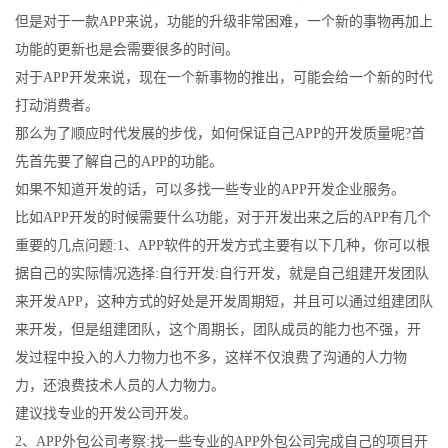
但是对于一款APP来说，功能的升级非常困难，一个新的事物再加上
功能的更新也是会需要很多的时间。
对于APP开发来说，现在一个新事物的推出，可能会给一个新的时代
打动消费者。
那么为了顺应时代发展的步伐，如何保证自己APP的开发质量呢?首
先首先要了解自己的APP的功能。
如果不知道开发的话，可以多找一些专业的APP开发企业服务。
比如APP开发的时候需要什么功能，对于开发出来之后的APP有几个
重要的几点问题:1、APP软件的开发方式主要有以下几种，你可以根
据自己的实际情况选择:自行开发:自行开发，就是自己组建开发团队
来开发APP，这种方式的好处是开发周期短，并且可以通过组建团队
来开发，但是组建团队，这个周期长，团队成员的能力也不强，开
发过程中投入的人力物力也不多，这样不仅浪费了沟通的人力物
力，还浪费技术人员的人力物力。
建议找专业的开发公司开发。
2、APP外包公司考察:找一些专业的APP外包公司完成自己的项目开