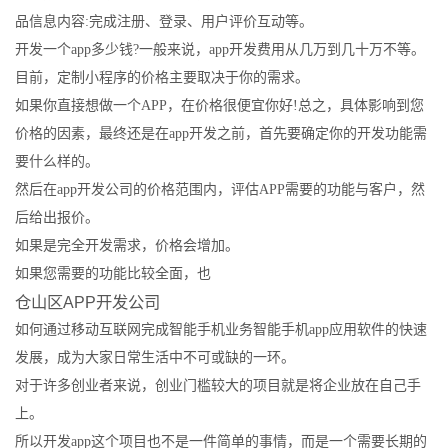
品信息内容:完成注册、登录、用户评价互动等。
开发一个app多少钱?一般来说，app开发费用从几万到几十万不等。
目前，定制小程序的价格主要取决于你的需求。
如果你直接想做一个APP，在价格很便宜你好!总之，具体影响到您
价格的因素，最终还是在app开发之前，首先要确定你的开发功能需
要什么样的。
然后在app开发公司的价格范围内，评估APP需要的功能与客户，然
后给出报价。
如果是完全开发需求，价格会增加。
如果您需要的功能比较全面，也
仓山区APP开发公司
如何通过移动互联网完成智能手机业务智能手机app应用软件的快速
发展，成为大家日常生活中不可或缺的一环。
对于许多创业者来说，创业门槛较大的项目就是将企业放在自己手
上。
所以开发app这个项目也不是一件简单的事情，而是一个需要长期的