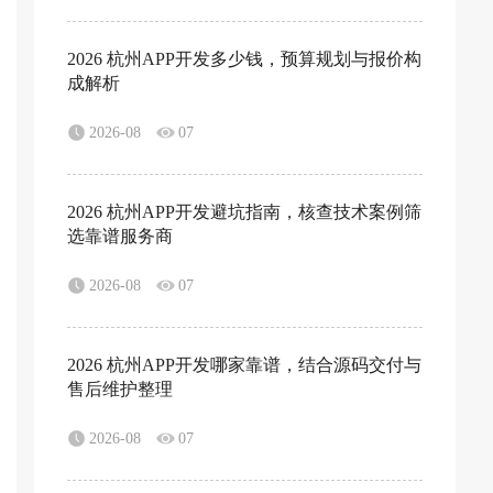
2026 杭州APP开发多少钱，预算规划与报价构
成解析
2026-08
07
2026 杭州APP开发避坑指南，核查技术案例筛
选靠谱服务商
2026-08
07
2026 杭州APP开发哪家靠谱，结合源码交付与
售后维护整理
2026-08
07