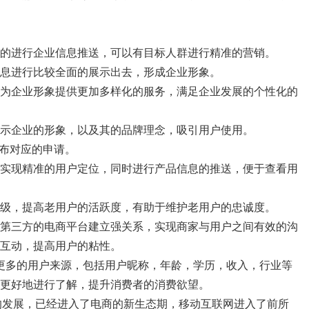
的进行企业信息推送，可以有目标人群进行精准的营销。
息进行比较全面的展示出去，形成企业形象。
为企业形象提供更加多样化的服务，满足企业发展的个性化的
示企业的形象，以及其的品牌理念，吸引用户使用。
发布对应的申请。
实现精准的用户定位，同时进行产品信息的推送，便于查看用
级，提高老用户的活跃度，有助于维护老用户的忠诚度。
第三方的电商平台建立强关系，实现商家与用户之间有效的沟
互动，提高用户的粘性。
更多的用户来源，包括用户昵称，年龄，学历，收入，行业等
更好地进行了解，提升消费者的消费欲望。
备的发展，已经进入了电商的新生态期，移动互联网进入了前所