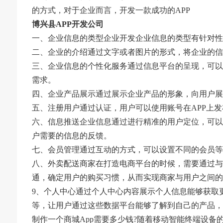
的方式，对于企业而言，开发一款成功的APP
博兴县APP开发公司
一、企业信息的类型企业开发企业信息的类型有针对性
二、企业的介绍通过文字或者图片的形式，将企业的信
三、企业信息的个性化服务通过信息平台的呈现，可以
需求。
四、企业产品展示通过展示企业产品的形象，向用户展
五、注册用户通过认证，用户可以使用账号在APP上
六、信息推送企业信息通过进行精准的用户定位，可以
户需要的信息的反馈。
七、会员管理通过互动的方式，可以设置不同的会员等
八、外卖配送商家在打造电商平台的时候，需要通过与
通，确定用户的购买习惯，从而实现商家与用户之间的
9、个人中心通过个人中心内容展示个人信息能够获取
等，让用户通过这些数据平台能够了解到自己的产品，
制作一个商城App需要多少钱?随着移动智能终端设