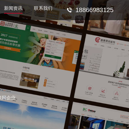
新闻资讯
联系我们
18866983125
联网企业