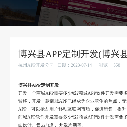
博兴县APP定制开发(博兴县
杭州APP开发公司 日期：2023-07-14
浏览：
558
博兴县APP定制开发
开发一个商城APP需要多少钱?商城APP软件开发需
转移，开发一款商城APP已经成为企业竞争的焦点，无论
APP，可以抢占用户移动互联网市场，促进销售，提
商城APP软件开发需要多少钱?商城APP软件开发需要多
面设计、售后服务、开发周期等。