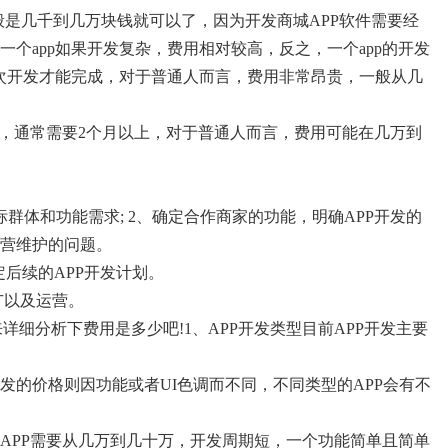
一般是几千到几万块钱就可以了，因为开发商城APP软件需要经
个app如果开发复杂，费用相对较高，反之，一个app的开发
多次开发才能完成，对于普通人而言，费用非常昂贵，一般从几
期，通常需要2个月以上，对于普通人而言，费用可能在几万到
标群体和功能需求; 2、确定合作商家的功能，明确APP开发的
营维护的问题。
定后续的APP开发计划。
推广以及运营。
来详细分析下费用是多少吧!1、APP开发类型目前APP开发主要
发的价格则因功能或者UI色调而不同，不同类型的APP会有不
APP需要从几万到几十万，开发周期短，一个功能简单且简单