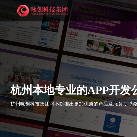
杭州本地专业的APP开发
杭州咏创科技集团将不断推出更加优质的产品及服务， 为