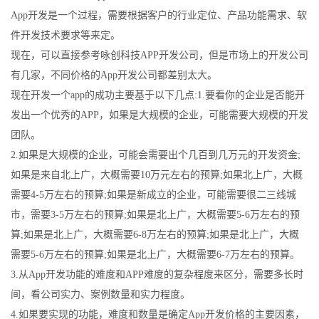
App开发是一个过程，需要根据客户的行业定位、产品功能需求、软
件开发技术要求等来定。
现在，可以直接参考咏创科技APP开发公司，但是市场上的开发公司
有几家，不同价格的App开发公司都差别太大。
现在开发一个app的成功主要基于以下几点:1.要看你的企业是否能开
发出一个优秀的APP，如果是大规模的企业，可能需要大规模的开发
团队。
2.如果是大规模的企业，可能会需要出个几百到几万元的开发资金;
如果是来自北上广，大概需要10万元左右的预算;如果北上广，大概
需要4-5万左右的预算;如果是新成立的企业，可能需要很二三线城
市，需要3-5万左右的预算;如果是北上广，大概需要5-6万左右的预
算;如果是北上广，大概需要6-8万左右的预算;如果是北上广，大概
需要5-6万左右的预算;如果是北上广，大概需要6-7万左右的预算。
3.从App开发功能的难度和APP难度的复杂程度来区分，需要多长时
间，看公司实力、案例数量和实力程度。
4.如果要实现的功能，难度和数量是确定App开发价格的主要因素，