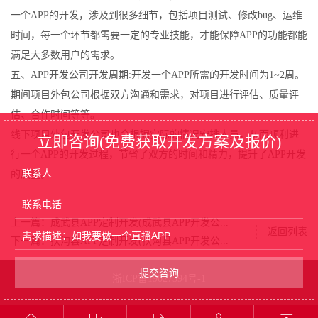
一个APP的开发，涉及到很多细节，包括项目测试、修改bug、运维
时间，每一个环节都需要一定的专业技能，才能保障APP的功能都能
满足大多数用户的需求。
五、APP开发公司开发周期:开发一个APP所需的开发时间为1~2周。
期间项目外包公司根据双方沟通和需求，对项目进行评估、质量评
估、合作时间等等。
线下项目外包开发公司也会根据实际的情况安排人员，从而顺利进
立即咨询(免费获取开发方案及报价)
行一个APP的开发过程，节省了双方的时间和精力，提升了APP开发
的质量。
上一篇：成武县APP定制开发(成武县APP开发公...
返回列表
下一篇：扶沟县APP定制开发(扶沟县APP开发公...
浙ICP备19027394号-1