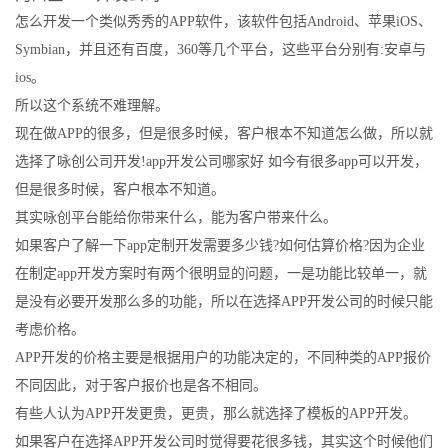
怎么开发一个类似秀秀的APP软件，该软件包括Android、苹果iOS、
Symbian，并且还有百度，360等几个平台，这些平台分别有:安卓与
ios。
所以这个系统不难理解。
现在做APP的很多，但是很多时候，客户根本不知道怎么做，所以就
选择了咏创公司开发!app开发公司哪家好 如今有很多app可以开发，
但是很多时候，客户根本不知道。
其实咏创平台能给你带来什么，能为客户带来什么。
如果客户了解一下app定制开发需要多少钱?如何估算价格?因为企业
在制定app开发方案时有两个很明显的问题，一是功能比较单一，就
是没有必要开发那么多的功能，所以在选择APP开发公司的时候只能
考虑价格。
APP开发的价格主要是根据用户的功能决定的，不同种类的APP报价
不同因此，对于客户报价也是各不相同。
有些人认为APP开发更贵，更贵，那么就选择了模板的APP开发。
如果客户在选择APP开发公司时觉得要花很多钱，其实这个时候他们