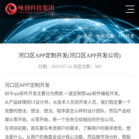
首页
-
新闻资讯
-
APP开发
河口区APP定制开发(河口区APP开发公司)
日期：2023-07-14 浏览次数：560
河口区APP定制开发
如今app软件开发主要分为两类:一是定制型app软件编程开发。
从产品经理到UI设计师，从技术人员到开发人员，我们假定要一个
完整的想法、想法、想法、程序是怎么样的设计团队、然后产品经
理从零开始，从零开始，将一个任务交给相应的外包公司。
在项目初期，首先要先考虑用户的需求，了解用户的需求类型，想
法是什么，从用户的角度去设计核心功能，然后做市场分析，帮助