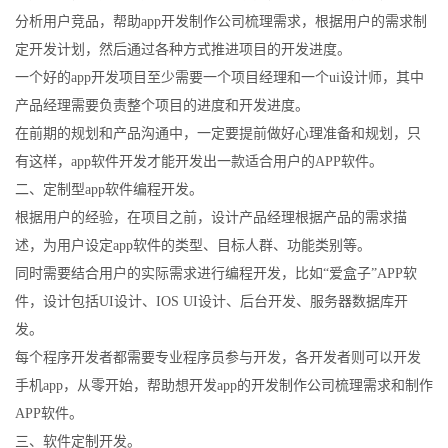
分析用户竞品，帮助app开发制作公司梳理需求，根据用户的需求制
定开发计划，然后通过各种方式推进项目的开发进度。
一个好的app开发项目至少需要一个项目经理和一个ui设计师，其中
产品经理需要负责整个项目的进度和开发进度。
在前期的规划和产品沟通中，一定要提前做好心理准备和规划，只
有这样，app软件开发才能开发出一款适合用户的APP软件。
二、定制型app软件编程开发。
根据用户的经验，在项目之前，设计产品经理根据产品的需求描
述，为用户设定app软件的类型、目标人群、功能类别等。
同时需要结合用户的实际需求进行编程开发，比如“爱盒子”APP软
件，设计包括UI设计、IOS UI设计、后台开发、服务器数据库开
发。
每个程序开发者都需要专业程序员参与开发，各开发者则可以开发
手机app，从零开始，帮助想开发app的开发制作公司梳理需求和制作
APP软件。
三、软件定制开发。