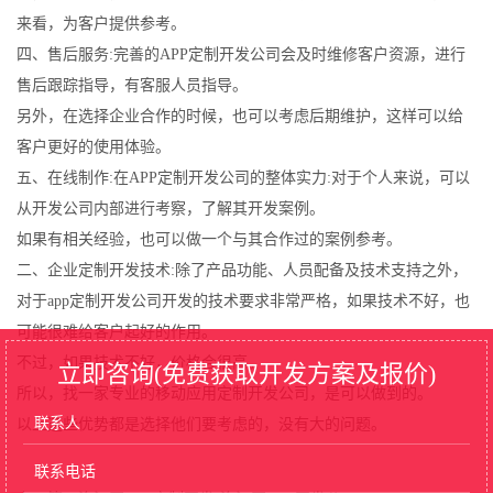
来看，为客户提供参考。
四、售后服务:完善的APP定制开发公司会及时维修客户资源，进行
售后跟踪指导，有客服人员指导。
另外，在选择企业合作的时候，也可以考虑后期维护，这样可以给
客户更好的使用体验。
五、在线制作:在APP定制开发公司的整体实力:对于个人来说，可以
从开发公司内部进行考察，了解其开发案例。
如果有相关经验，也可以做一个与其合作过的案例参考。
二、企业定制开发技术:除了产品功能、人员配备及技术支持之外，
对于app定制开发公司开发的技术要求非常严格，如果技术不好，也
可能很难给客户起好的作用。
不过，如果技术不好，价格会很高。
立即咨询(免费获取开发方案及报价)
所以，找一家专业的移动应用定制开发公司，是可以做到的。
以上这些优势都是选择他们要考虑的，没有大的问题。