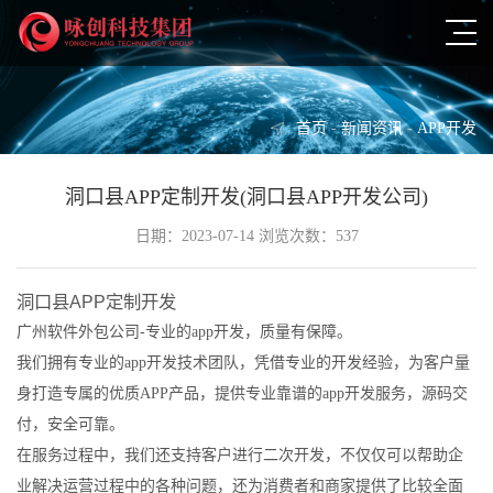
首页
-
新闻资讯
-
APP开发
洞口县APP定制开发(洞口县APP开发公司)
日期：2023-07-14 浏览次数：537
洞口县APP定制开发
广州软件外包公司-专业的app开发，质量有保障。
我们拥有专业的app开发技术团队，凭借专业的开发经验，为客户量
身打造专属的优质APP产品，提供专业靠谱的app开发服务，源码交
付，安全可靠。
在服务过程中，我们还支持客户进行二次开发，不仅仅可以帮助企
业解决运营过程中的各种问题，还为消费者和商家提供了比较全面