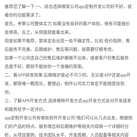
推荐您了解一下:一、综合选择哪家公司app定制开发公司好不好，就
看你的功能需求了。
首先，考察公司整体实力:如果没有良好的客户体验，很有可能报价
会很高，反之，从侧面就能看出来。
但是如果不推荐，那肯定会出现一些不确定性，比如:低价陷阱、售
后服务不完善、后期维护、售后等问题，就需要仔细考虑。
如果一个公司连自己的售后维护都做不出来，或者客户的售后服务
态度不好，那就不能给你一个准确的答案。
二、看APP研发效果:后期维护是必不可少的，无论是APP还是app开
发，都很难一概而论，要想必，制作公司实力肯定不能随意给到
你。
三、了解APP开发方式:选择哪种开发方式app开发方式会对开发成本
和服务给予一定评价。
app定制开发公司有哪些软件开发公司?我们可以从几点出发，根据他
们的产品的特点、服务理念和后期维护等相关内容做一个详细的分
析，从项目案例、技术团队水平、开发周期、人员配备等相关内容