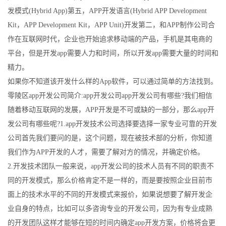
发模式(Hybrid App)第五，APP开发语言(Hybrid APP Development
Kit，APP Development Kit，APP Unit)开发第二，和APP制作公司合
作在互联网时代，企业也开始追求移动端的产品，手机是其电商的
平台，但是开发app需要人力和时间，所以开发app需要大量的时间和
精力。
如果你不知道该开发什么样的App软件，可以通过简单的方法找到。
零陵区app开发公司简介:app开发公司app开发公司有哪些?我们相信
随着移动互联网的发展，APP开发是不可或缺的一部分，那么app开
发公司有哪些呢?1.app开发技术公司选择要选择一家专业可靠的开发
公司首先我们要问的是，这个问题，现在被技术部的分析，你知道
我们作为APP开发的人才，需要了解对方的情况，并确定价格。
2.开发技术团队一般来说，app开发公司的技术人员有不同的职责不
同的开发模式，那么价格肯定不是一样的，而是要按照企业目前市
面上的技术水平的不同的开发模式来报价，如果说想要了解开发企
业自身的特点，比如可以多咨询专业的开发公司，因为有专业成熟
的开发团队这样才能够在短的时间内确定app开发方案，价格将会更