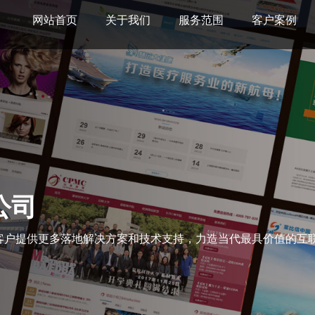
网站首页
关于我们
服务范围
客户案例
公司
客户提供更多落地解决方案和技术支持，力造当代最具价值的互