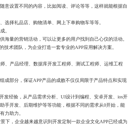
随意设置不同的内容，比如阅读、评论等等，这样就能根据自
、选择礼品店、购物清单、网上下单购物车等等。
完成。
供海量的营销活动，可以让更多的用户找到自己心仪的活动。
的技术团队，为企业打造一套专业的APP应用解决方案。
程师、产品经理、数据库开发工程师、测试工程师、运维工程
组成部分，保证APP产品的成败不仅仅局限于产品特点和实现
开发经验，从产品需求分析、UI设计到编程、安卓开发、ios开
助手开发、后期维护等等功能，根据不同的需求从0开始，能
有力助力。
背景下，企业越来越意识到开发定制一款企业文化APP已经成为