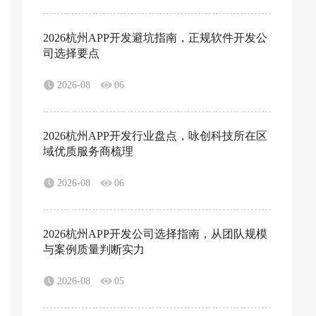
2026杭州APP开发避坑指南，正规软件开发公
司选择要点
2026-08
06
2026杭州APP开发行业盘点，咏创科技所在区
域优质服务商梳理
2026-08
06
2026杭州APP开发公司选择指南，从团队规模
与案例质量判断实力
2026-08
05