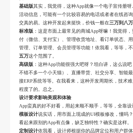
基础版
其实，我觉得，这种App就像一个电子宣传册呀.
活动信息，可能有一个比较容易的电话或者者在线咨询
交真的易。这种开发起来挺快，价钱一般在
三万到八万
标准版
：这是市面上最常见的商城App呀嘛！我觉得，更
付（微信、支付宝）、管理收货地址、看订单状态、用
管理、订单管理、会员管理等功能！依我看，等等，不
五万
这个范围了。
高级版
：这种App功能很强大吧呀？坦白讲，这么说
不错不多一个小天猫）、直播带货、社交分享、智能最
接ERP系统等等。在我看来，这种开发周期长，技术
程度了的。总之。
设计要求影响美观和体验
App蛮真的好不好看，用起来顺不顺手，等等，全靠
模板设计
说实话，用市面上现成的UI模板修改，懂吗
看起来跟别的App有点像，缺乏独特性？确实是这样。
定制设计
依我看，设计师根据你的品牌定位和用户群体