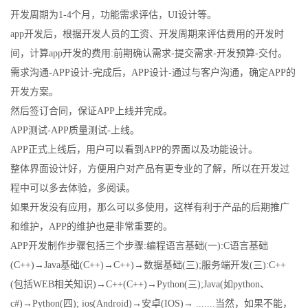
开发周期为1-4个月，功能需求评估，UI设计等。
app开发后，根据开发人员的工资、开发周期来评估费用的开发时
间，计算app开发的费用:前期确认需求-提交需求-开发预算-交付。
需求沟通-APP设计-完成后，APP设计-通过与客户沟通，确定APP的
开发方案。
然后签订合同，保证APP上线并完成。
APP测试-APP质量测试-上线。
APP正式上线后，用户可以看到APP的界面以及功能设计。
整体界面设计好，方便用户对产品有更专业的了解，所以在开发过
程中可以多去体验，多阅读。
如果开发没有应用，那么可以多使用，这样有利于产品的后期推广
和维护，APP的维护也是非常重要的。
APP开发制作步骤包括三个步骤:编程语言基础(一):C语言基础
(C++)→Java基础(C++)→C++)→数据基础(三);服务端开发(三):C++
(包括WEB相关知识)→C++(C++)→Python(三);Java(如python、
c#)→Python(四); ios(Android)→安卓(IOS)→ .......当然，如果不能，